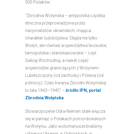
000 Polaków.
“Zbrodnia Wołyńska – antypolska czystka
etniczna przeprowadzona przez
nacjonalistów ukraińskich, mająca
charakter ludobójstwa. Objęła nie tylko
Wołyń, ale również województwa lwowskie,
tarnopolskie i stanisławowskie – czyli
Galicję Wschodnią, a nawet część
województw graniczących z Wołyniem:
Lubelszczyzny (od zachodu) i Polesia (od
północy). Czas trwania Zbrodni Wołyńskiej
to lata 1943–1945” –
źródło IPN, portal
Zbrodnia Wołyńska
Stowarzyszenie Odra-Niemen stale włącza
się w pamięć o Polakach pomordowanych
na Wołyniu. Jako wolontariusze braliśmy
udział na Ukrainie, w Ostrówkach, w