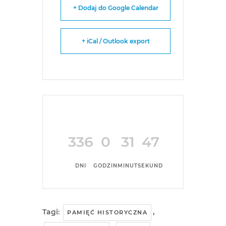
+ Dodaj do Google Calendar
+ iCal / Outlook export
336
0
31
47
DNI
GODZIN
MINUT
SEKUND
Tagi:
,
PAMIĘĆ HISTORYCZNA