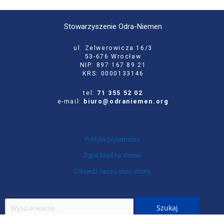
Stowarzyszenie Odra-Niemen
ul. Zelwerowicza 16/3
53-676 Wrocław
NIP: 897 167 89 21
KRS: 0000133146
tel:
71 355 52 02
e-mail:
biuro@odraniemen.org
Polityka prywatności
Zgłoś błąd na stronie
Odwiedź naszą starą stronę
Szukaj
dla: