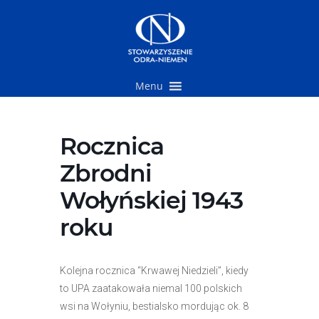
Przejdź
do
treści
Menu
Rocznica
Zbrodni
Wołyńskiej 1943
roku
Kolejna rocznica “Krwawej Niedzieli”, kiedy
to UPA zaatakowała niemal 100 polskich
wsi na Wołyniu, bestialsko mordując ok. 8