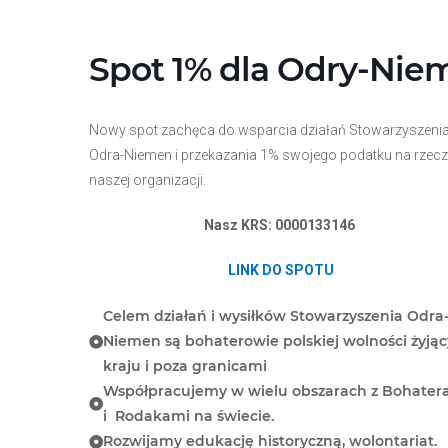
Przejdź
do
treści
Spot 1% dla Odry-Nie
Nowy spot zachęca do wsparcia działań Stowarzyszeni
Odra-Niemen i przekazania 1% swojego podatku na rzecz
naszej organizacji.
Nasz KRS: 0000133146
LINK DO SPOTU
Celem działań i wysiłków Stowarzyszenia Odra
Niemen są bohaterowie polskiej wolności żyją
kraju i poza granicami
Współpracujemy w wielu obszarach z Bohater
i Rodakami na świecie.
Rozwijamy edukację historyczną, wolontariat.