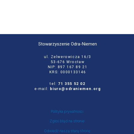
Stowarzyszenie Odra-Niemen
ul. Zelwerowicza 16/3
53-676 Wrocław
NIP: 897 167 89 21
KRS: 0000133146
tel:
71 355 52 02
e-mail:
biuro@odraniemen.org
Polityka prywatności
Zgłoś błąd na stronie
Odwiedź naszą starą stronę