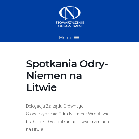
Przejdź
do
treści
Menu
Spotkania Odry-
Niemen na
Litwie
Delegacja Zarządu Głównego
Stowarzyszenia Odra-Niemen z Wrocławia
brała udział w spotkaniach i wydarzeniach
na Litwie: