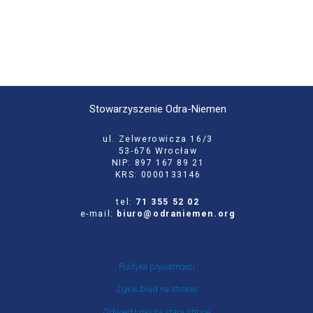
Stowarzyszenie Odra-Niemen
ul. Zelwerowicza 16/3
53-676 Wrocław
NIP: 897 167 89 21
KRS: 0000133146
tel:
71 355 52 02
e-mail:
biuro@odraniemen.org
Polityka prywatności
Zgłoś błąd na stronie
Odwiedź naszą starą stronę