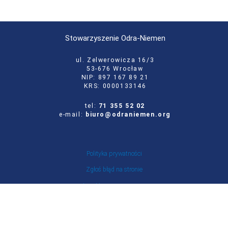
Stowarzyszenie Odra-Niemen
ul. Zelwerowicza 16/3
53-676 Wrocław
NIP: 897 167 89 21
KRS: 0000133146
tel:
71 355 52 02
e-mail:
biuro@odraniemen.org
Polityka prywatności
Zgłoś błąd na stronie
Odwiedź naszą starą stronę
Szukaj
dla: