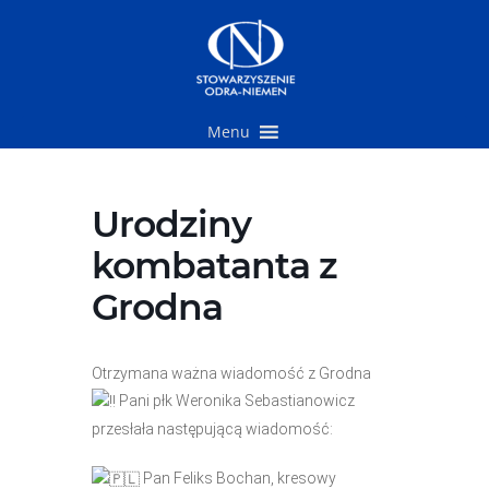
Przejdź
do
treści
Menu
Urodziny
kombatanta z
Grodna
Otrzymana ważna wiadomość z Grodna
Pani płk Weronika Sebastianowicz
przesłała następującą wiadomość:
Pan Feliks Bochan, kresowy