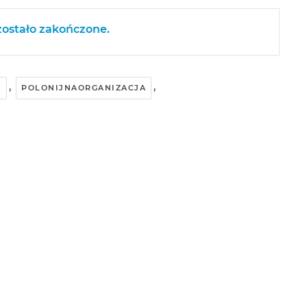
ostało zakończone.
,
,
H
POLONIJNAORGANIZACJA