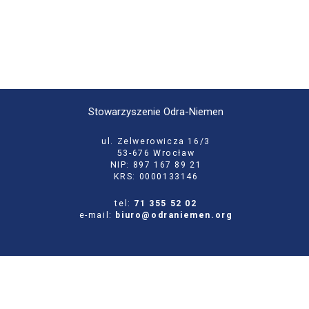
Stowarzyszenie Odra-Niemen
ul. Zelwerowicza 16/3
53-676 Wrocław
NIP: 897 167 89 21
KRS: 0000133146
tel:
71 355 52 02
e-mail:
biuro@odraniemen.org
Polityka prywatności
Zgłoś błąd na stronie