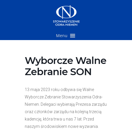
Przejdź
do
treści
Menu
Wyborcze Walne
Zebranie SON
13 maja 2023 roku odbywa się Walne
Wyborcze Zebranie Stowarzyszenia Odra-
Niemen. Delegaci wybierają Prezesa zarządu
oraz członków zarządu na kolejną trzecią
kadencję, która trwa u nas 7 lat. Przed
naszym środowiskiem nowe wyzwania.