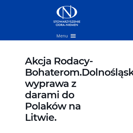
Przejdź
do
treści
Menu
Akcja Rodacy-
Bohaterom.Dolnośląs
wyprawa z
darami do
Polaków na
Litwie.