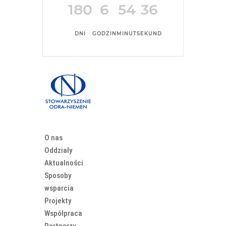
180
6
54
36
DNI
GODZIN
MINUT
SEKUND
O nas
Oddziały
Aktualności
Sposoby
wsparcia
Projekty
Współpraca
Partnerzy