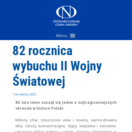
Przejdź
do
treści
Menu
82 rocznica
wybuchu II Wojny
Światowej
1 września 2021
82 lata temu zaczął się jeden z najtragiczniejszych
okresów w historii Polski.
Miliony ofiar, zniszczone wsie i miasta, wymordowane
elity. Obozy koncentracyjne, łagry, więzienia i katownie.
Utracone dobra kultury i sztuki. Tysiące kilometrów w