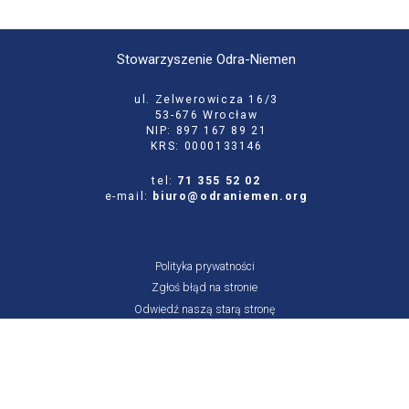
Stowarzyszenie Odra-Niemen
ul. Zelwerowicza 16/3
53-676 Wrocław
NIP: 897 167 89 21
KRS: 0000133146
tel:
71 355 52 02
e-mail:
biuro@odraniemen.org
Polityka prywatności
Zgłoś błąd na stronie
Odwiedź naszą starą stronę
Szukaj
dla: