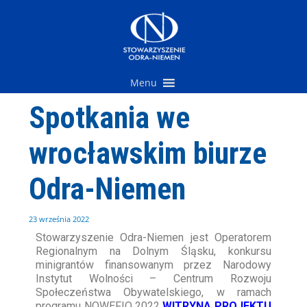
Przejdź
do
treści
Menu
Spotkania we
wrocławskim biurze
Odra-Niemen
23 września 2022
Stowarzyszenie Odra-Niemen jest Operatorem
Regionalnym na Dolnym Śląsku, konkursu
minigrantów finansowanym przez Narodowy
Instytut Wolności – Centrum Rozwoju
Społeczeństwa Obywatelskiego, w ramach
programu NOWEFIO 2022
WITRYNA PROJEKTU