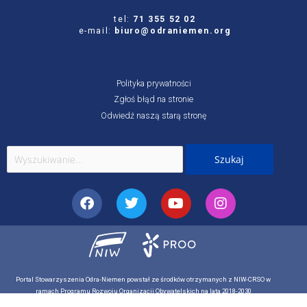
tel:
71 355 52 02
e-mail:
biuro@odraniemen.org
Polityka prywatności
Zgłoś błąd na stronie
Odwiedź naszą starą stronę
Szukaj
dla:
Facebook
Twitter
Youtube
Instagram
Portal Stowarzyszenia Odra-Niemen powstał ze środków otrzymanych z NIW-CRSO w
ramach Programu Rozwoju Organizacji Obywatelskich na lata 2018-2030