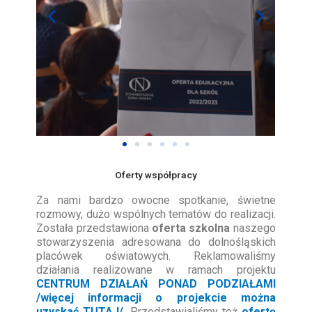
Oferty współpracy
Za nami bardzo owocne spotkanie, świetne
rozmowy, dużo wspólnych tematów do realizacji.
Została przedstawiona
oferta szkolna
naszego
stowarzyszenia adresowana do dolnośląskich
placówek oświatowych. Reklamowaliśmy
działania realizowane w ramach projektu
CENTRUM DZIAŁAŃ PONAD PODZIAŁAMI
/więcej informacji o projekcie można
uzyskać TUTAJ/.
Przedstawialiśmy też
ofertę