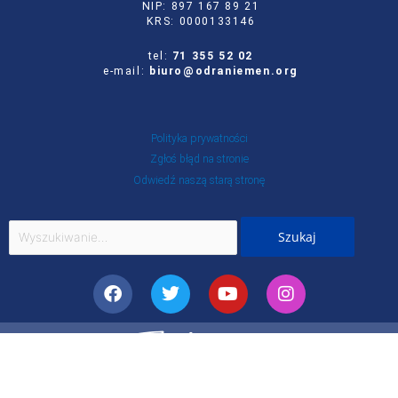
NIP: 897 167 89 21
KRS: 0000133146
tel:
71 355 52 02
e-mail:
biuro@odraniemen.org
Polityka prywatności
Zgłoś błąd na stronie
Odwiedź naszą starą stronę
Szukaj
dla:
Facebook
Twitter
Youtube
Instagram
Portal Stowarzyszenia Odra-Niemen powstał ze środków otrzymanych z NIW-CRSO w