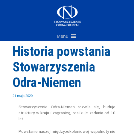
Przejdź
do
treści
Menu
Historia powstania
Stowarzyszenia
Odra-Niemen
21 maja 2020
Stowarzyszenie Odra-Niemen rozwija się, buduje
struktury w kraju i zagranicą, realizuje zadania od 10
lat.
Powstanie naszej międzypokoleniowej wspólnoty nie