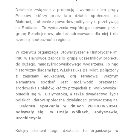
Działanie związane z promocją i wzmocnieniem grupy
Polaków, którzy przez lata działali społecznie na
Białorusi, a obecnie z powodów politycznych przebywają
na Podlasiu. To wydarzenia współorganizowane przez
grupę Beneficjentów, ale też adresowane dla niej i dla
szerszej społeczności regionu.
W czerwcu organizacja Stowarzyszenie Historyczne im.
INKI w Hajnówce zaprosiło grupę uczestników projektu
do dużego, międzyśrodowiskowego wydarzenia. To rajd
historyczny śladami kpt. W.Łukasiuka ps. Młot, połączony
z zajęciami edukacjami, grą terenową. Ważnym
elementem spotkań jest możliwość prezentacji
środowiska Polaków, którzy przyjechali z Wołkowyska i
osiedlili się w Białymstoku, a także świadectwo życia
polskich liderów społecznej działalności prowadzonej na
Białorusi.
Spotkania w dniach 28-30.06.2024r.
odbywały się w Czaje Wólkach, Hodyszewie,
Drochiczynie.
Kolejny element tego działania to organizacja
w