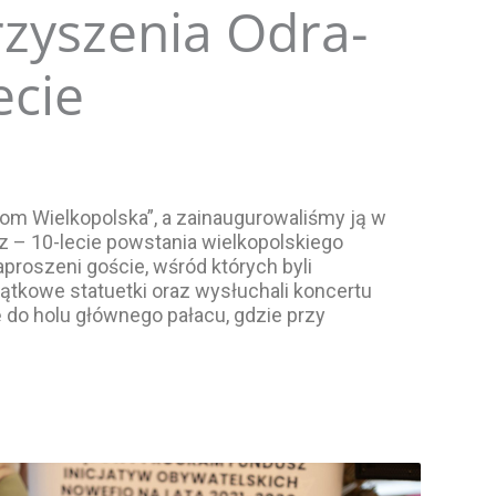
rzyszenia Odra-
ecie
rom Wielkopolska”, a zainaugurowaliśmy ją w
z – 10-lecie powstania wielkopolskiego
aproszeni goście, wśród których byli
iątkowe statuetki oraz wysłuchali koncertu
ę do holu głównego pałacu, gdzie przy