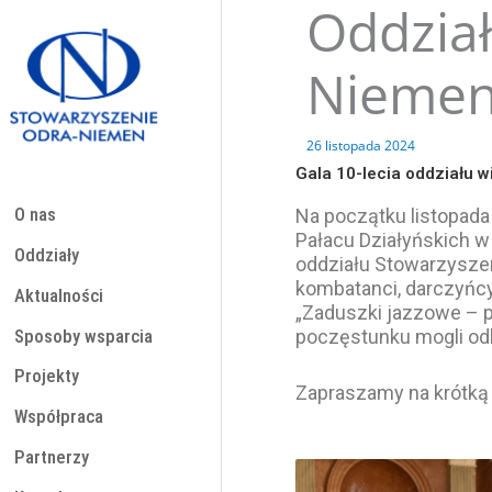
Oddział
Przejdź
do
treści
Niemen 
26 listopada 2024
Gala 10-lecia oddziału 
Na początku listopada
O nas
Pałacu Działyńskich w
Oddziały
oddziału Stowarzyszeni
kombatanci, darczyńcy
Aktualności
„Zaduszki jazzowe – pa
poczęstunku mogli od
Sposoby wsparcia
Projekty
Zapraszamy na krótką 
Współpraca
Partnerzy