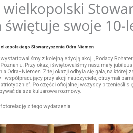
 wielkopolski Stowa
świętuje swoje 10-l
wielkopolskiego Stowarzyszenia Odra Niemen
 wystartowaliśmy z kolejną edycją akcji „Rodacy Bohate
 Poznaniu. Przy okazji świętowaliśmy nasz mały jubileus
a Odra–Niemen. Z tej okazji odbyła się gala, na której z
 i współpracujący przy akcji nauczyciele, otrzymali pam
triotycznie”. Po części oficjalnej wszyscy przenieśli si
bywać dalsze kuluarowe rozmowy.
fotorelację z tego wydarzenia.