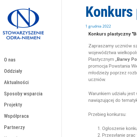
Przejdź
Konkurs 
do
treści
1 grudnia 2022
Konkurs plastyczny "B
Zapraszamy uczniów s
województwa wielkopols
Plastycznym „
Barwy Po
O nas
promocja Powstania Wie
Oddziały
młodzieży poprzez rozb
uczniów.
Aktualności
Sposoby wsparcia
Warunkiem udziału jest 
nawiązującej do tematyk
Projekty
Przebieg konkursu:
Współpraca
Partnerzy
Ogłoszenie konkur
Przesyłanie prac 