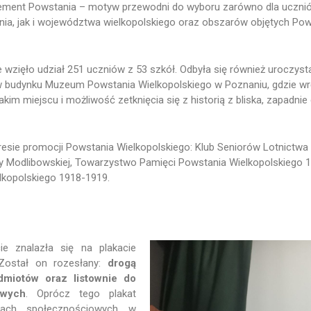
lement Powstania – motyw przewodni do wyboru zarówno dla uczni
a, jak i województwa wielkopolskiego oraz obszarów objętych Po
 wzięło udział 251 uczniów z 53 szkół. Odbyła się również uroczyst
 budynku Muzeum Powstania Wielkopolskiego w Poznaniu, gdzie wr
kim miejscu i możliwość zetknięcia się z historią z bliska, zapadnie
resie promocji Powstania Wielkopolskiego: Klub Seniorów Lotnictwa
 Modlibowskiej, Towarzystwo Pamięci Powstania Wielkopolskiego 
kopolskiego 1918-1919.
ie znalazła się na plakacie
Został on rozesłany:
drogą
miotów oraz listownie do
owych
. Oprócz tego plakat
iach społecznościowych w