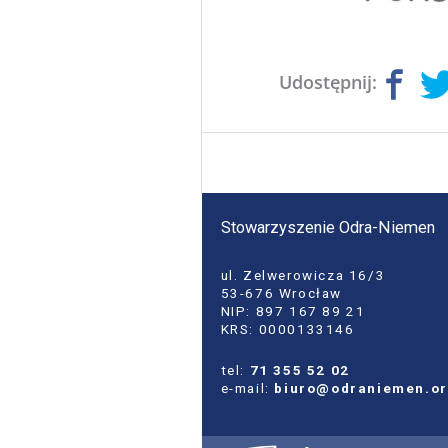
Udostępnij:
Stowarzyszenie Odra-Niemen
ul. Zelwerowicza 16/3
53-676 Wrocław
NIP: 897 167 89 21
KRS: 0000133146
tel:
71 355 52 02
e-mail:
biuro@odraniemen.o