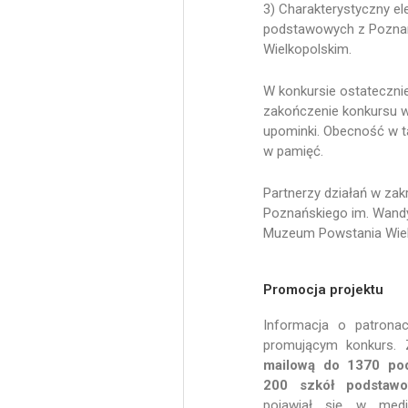
3) Charakterystyczny e
podstawowych z Poznani
Wielkopolskim.
W konkursie ostatecznie
zakończenie konkursu w
upominki. Obecność w ta
w pamięć.
Partnerzy działań w zak
Poznańskiego im. Wandy
Muzeum Powstania Wiel
Promocja projektu
Informacja o patronac
promującym konkurs. 
mailową do 1370 pod
200 szkół podstaw
pojawiał się w med