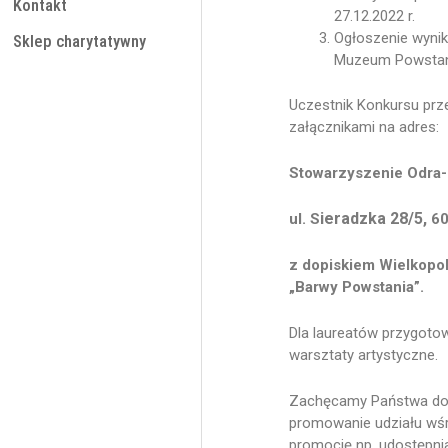
Kontakt
27.12.2022 r.
Ogłoszenie wynik
Sklep charytatywny
Muzeum Powstani
Uczestnik Konkursu prz
załącznikami na adres:
Stowarzyszenie Odra-
ieradzka 28/5,
ul. S
60
z dopiskiem Wielkopol
„Barwy Powstania”.
Dla laureatów przygoto
warsztaty artystyczne.
Zachęcamy Państwa do w
promowanie udziału wśr
promocję np. udostępni