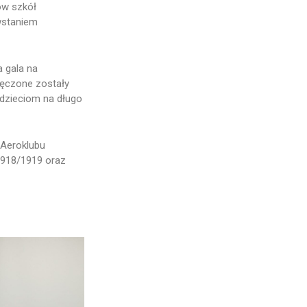
ów szkół
wstaniem
a gala na
ęczone zostały
 dzieciom na długo
 Aeroklubu
1918/1919 oraz