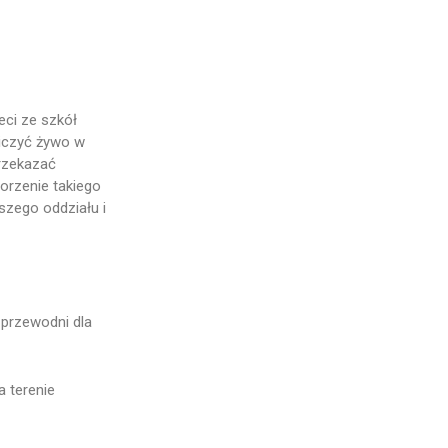
eci ze szkół
niczyć żywo w
przekazać
orzenie takiego
szego oddziału i
 przewodni dla
 terenie