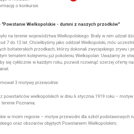
rmację o konkursie.
e "Powstanie Wielkopolskie - dumni z naszych przodków"
ło na terenie województwa Wielkopolskiego. Brały w nim udział dzi
 7 do 12 lat. Chcielibyśmy jako oddział Wielkopolski, móc uczest
ch bohaterskich przodkach, którzy dokonali zwycięskiego zrywu i 
ę tym tematem kolejnemu już pokoleniu Wielkopolan. Uważamy że stw
by się cyklicznie w każdym roku, pozwoli rozwinąć szerzej ofertę na
ariat.
ejmował 3 motywy przewodnie:
ez powstańców wielkopolskich w dniu 6 stycznia 1919 roku – motyw
terenie Poznania;
skie w moim regionie – motyw przewodni dla szkół podstawowych na
kiego oraz obszarów objętych Powstaniem Wielkopolskim;