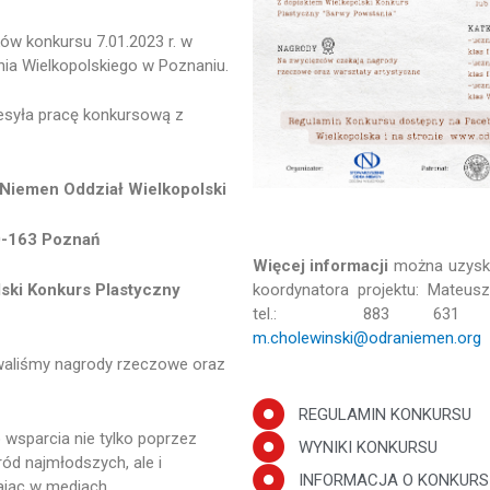
ów konkursu 7.01.2023 r. w
a Wielkopolskiego w Poznaniu.
esyła pracę konkursową z
Niemen Oddział Wielkopolski
-163 Poznań
Więcej informacji
można uzyska
ski Konkurs Plastyczny
koordynatora projektu: Mateusz
tel.: 883 631 68
m.cholewinski@odraniemen.org
waliśmy nagrody rzeczowe oraz
REGULAMIN KONKURSU
sparcia nie tylko poprzez
WYNIKI KONKURSU
ód najmłodszych, ale i
INFORMACJA O KONKURS
ając w mediach