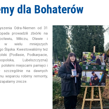
emy dla Bohaterów
zyszenia Odra-Niemen od 31
topada prowadzili zbiórki na
ławiu, Miliczu, Oławie i
z w wielu mniejszych
go Śląska. Kwestowaliśmy też
lski (Podlasie, Podkarpacie,
kopolska, Lubelszczyzna)
 polskimi miejscami pamięci i
– szczególnie na dawnych
mu wsparciu robimy remonty,
 zapalamy znicze.