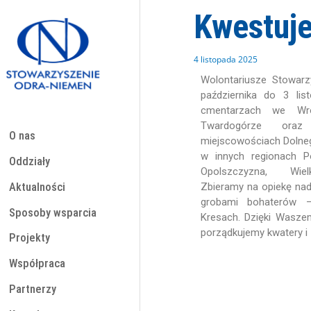
Przejdź
Kwestuj
do
treści
4 listopada 2025
Wolontariusze Stowar
października do 3 lis
cmentarzach we Wroc
Twardogórze ora
O nas
miejscowościach Dolne
w innych regionach Po
Oddziały
Opolszczyzna, Wiel
Aktualności
Zbieramy na opiekę nad
grobami bohaterów 
Sposoby wsparcia
Kresach. Dzięki Wasze
porządkujemy kwatery i
Projekty
Współpraca
Partnerzy