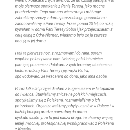
wiem o Polakach z tych terenów, że do dzisiaj pamiętam to
moje pierwsze spotkanie z Panią Teresą, jako mocne
przebudzenie. Tego samego wieczora ja i mój mąż,
zabraliśmy rzeczy z domu poprzedniego gospodarza i
zanocowaliśmy u Pani Teresy. Przez ponad 20 lat, co roku,
bywałam w domu Pani Teresy Sobol i jak przejeżdżałam z
całą ekipą z Odra-Niemen, wiadomo było że ja zawsze
nocuję w jej domu.
I tak ta pierwsza noc, z rozmowami do rana, potem
wspólne pokazywanie nam Iwieńca, polskich miejsc
pamięci, poznanie z Polakami z tych terenów, słuchanie o
historii rodziny Pani Teresy i jej męża Piotra,
spowodowało, że wracałam do domu jako inna osoba.
Przez kilka lat przyjeżdżałam z Eugeniuszem w listopadzie
do Iwieńca. Stawialiśmy znicze na polskich miejscach,
spotykaliśmy się z Polakami, rozmawialiśmy o ich
potrzebach. Organizowaliśmy pobyty uczniów w Polsce i w
każdej kolejnej drodze powrotnej do domu
dyskutowaliśmy, że to jest nasza droga, że chcemy więcej,
lepiej, mocniej, profesjonalniej współpracować z Polakami
z Kresów.