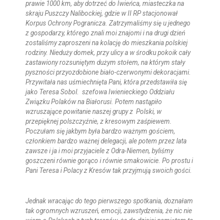
prawie 1000 km, aby dotrzeć do Iwieńca, miasteczka na
skraju Puszczy Nalibockiej, gdzie w II RP stacjonował
Korpus Ochrony Pogranicza. Zatrzymaliśmy się u jednego
z gospodarzy, którego znali moi znajomi i na drugi dzień
zostaliśmy zaproszeni na kolację do mieszkania polskiej
rodziny. Nieduży domek, przy ulicy a w środku pokoik cały
zastawiony rozsuniętym dużym stołem, na którym stały
pyszności przyozdobione biało-czerwonymi dekoracjami.
Przywitała nas uśmiechnięta Pani, która przedstawiła się
jako Teresa Sobol. szefowa Iwienieckiego Oddziału
Związku Polaków na Białorusi. Potem nastąpiło
wzruszające powitanie naszej grupy z Polski, w
przepięknej polszczyźnie, z kresowym zaśpiewem.
Poczułam się jakbym była bardzo ważnym gościem,
członkiem bardzo ważnej delegacji, ale potem przez lata
zawsze i ja i moi przyjaciele z Odra-Niemen, byliśmy
goszczeni równie gorąco i równie smakowicie. Po prostu i
Pani Teresa i Polacy z Kresów tak przyjmują swoich gości.
Jednak wracając do tego pierwszego spotkania, doznałam
tak ogromnych wzruszeń, emocji, zawstydzenia, że nic nie