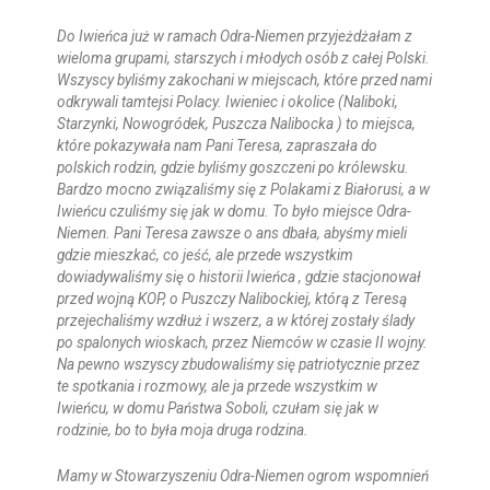
Do Iwieńca już w ramach Odra-Niemen przyjeżdżałam z
wieloma grupami, starszych i młodych osób z całej Polski.
Wszyscy byliśmy zakochani w miejscach, które przed nami
odkrywali tamtejsi Polacy. Iwieniec i okolice (Naliboki,
Starzynki, Nowogródek, Puszcza Nalibocka ) to miejsca,
które pokazywała nam Pani Teresa, zapraszała do
polskich rodzin, gdzie byliśmy goszczeni po królewsku.
Bardzo mocno związaliśmy się z Polakami z Białorusi, a w
Iwieńcu czuliśmy się jak w domu. To było miejsce Odra-
Niemen. Pani Teresa zawsze o ans dbała, abyśmy mieli
gdzie mieszkać, co jeść, ale przede wszystkim
dowiadywaliśmy się o historii Iwieńca , gdzie stacjonował
przed wojną KOP, o Puszczy Nalibockiej, którą z Teresą
przejechaliśmy wzdłuż i wszerz, a w której zostały ślady
po spalonych wioskach, przez Niemców w czasie II wojny.
Na pewno wszyscy zbudowaliśmy się patriotycznie przez
te spotkania i rozmowy, ale ja przede wszystkim w
Iwieńcu, w domu Państwa Soboli, czułam się jak w
rodzinie, bo to była moja druga rodzina.
Mamy w Stowarzyszeniu Odra-Niemen ogrom wspomnień