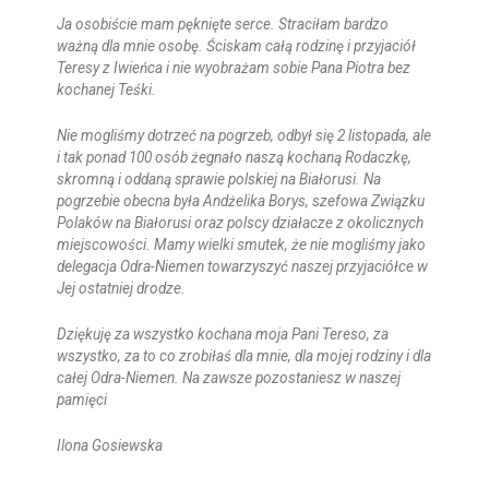
Ja osobiście mam pęknięte serce. Straciłam bardzo
ważną dla mnie osobę. Ściskam całą rodzinę i przyjaciół
Teresy z Iwieńca i nie wyobrażam sobie Pana Piotra bez
kochanej Teśki.
Nie mogliśmy dotrzeć na pogrzeb, odbył się 2 listopada, ale
i tak ponad 100 osób żegnało naszą kochaną Rodaczkę,
skromną i oddaną sprawie polskiej na Białorusi. Na
pogrzebie obecna była Andżelika Borys, szefowa Związku
Polaków na Białorusi oraz polscy działacze z okolicznych
miejscowości. Mamy wielki smutek, że nie mogliśmy jako
delegacja Odra-Niemen towarzyszyć naszej przyjaciółce w
Jej ostatniej drodze.
Dziękuję za wszystko kochana moja Pani Tereso, za
wszystko, za to co zrobiłaś dla mnie, dla mojej rodziny i dla
całej Odra-Niemen. Na zawsze pozostaniesz w naszej
pamięci
Ilona Gosiewska