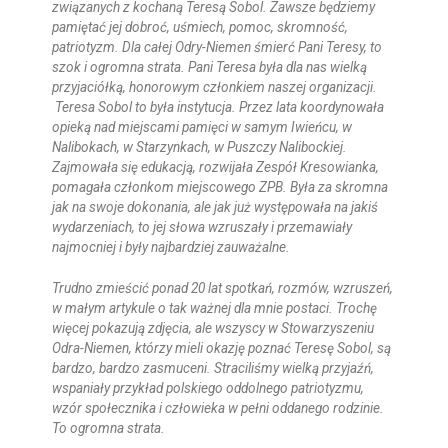
związanych z kochaną Teresą Sobol. Zawsze będziemy
pamiętać jej dobroć, uśmiech, pomoc, skromność,
patriotyzm. Dla całej Odry-Niemen śmierć Pani Teresy, to
szok i ogromna strata. Pani Teresa była dla nas wielką
przyjaciółką, honorowym członkiem naszej organizacji.
Teresa Sobol to była instytucja. Przez lata koordynowała
opieką nad miejscami pamięci w samym Iwieńcu, w
Nalibokach, w Starzynkach, w Puszczy Nalibockiej.
Zajmowała się edukacją, rozwijała Zespół Kresowianka,
pomagała członkom miejscowego ZPB. Była za skromna
jak na swoje dokonania, ale jak już występowała na jakiś
wydarzeniach, to jej słowa wzruszały i przemawiały
najmocniej i były najbardziej zauważalne.
Trudno zmieścić ponad 20 lat spotkań, rozmów, wzruszeń,
w małym artykule o tak ważnej dla mnie postaci. Trochę
więcej pokazują zdjęcia, ale wszyscy w Stowarzyszeniu
Odra-Niemen, którzy mieli okazję poznać Teresę Sobol, są
bardzo, bardzo zasmuceni. Straciliśmy wielką przyjaźń,
wspaniały przykład polskiego oddolnego patriotyzmu,
wzór społecznika i człowieka w pełni oddanego rodzinie.
To ogromna strata.