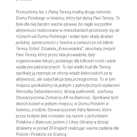
Przeszliśmy też z Panią Teresą trudną drogę remontu
Domu Polskiego w Iwieńcu, który był dumą Pani Teresy. To
była dla niej bardzo ważna sprawa, bo nagle wszystkie
aktywności realizowane w mieszkaniach przeniosły się do
różnych sal Domu Polskiego i widać było skalę działań
polskiej społeczności z Iweńca a zwłaszcza ich liderki
Teresy Sobol. Działała „Kresowianka”, ukochany zespół
Pani Teresy, który przez lata prowadziła, były
organizowane lekcje j.polskiego dla kilkuset osób i wiele
wydarzeń patriotycznych. To był wielki trud dla Teresy,
spotkały ją represje ze strony władz białoruskich za tę
aktywność, ale satysfakcja była przeogromna. To w tym
miejscu spotkaliśmy na jednym z patriotycznych wydarzeń
Weronikę Sebastianowicz, dzisiaj pułkownik, szefową
Stowarzyszenia Żołnierzy AK na Białorusi. Spotkanie tych
dwóch kobiet w jednym miejscu, w Domu Polskim w
Iwieńcu, zrodziło Stowarzyszenie Odra-Niemen, które
przez kolejne lata rozwijało się razem z potrzebami
Polaków z Białorusi, potem z Litwy, Ukrainy a dzisiaj
działamy w ponad 20 krajach realizując ważne zadania dla
Polonii i Polaków za Granicą.