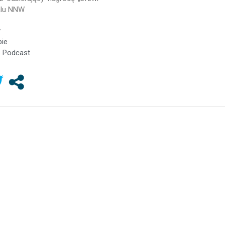
alu NNW
y
ie
 Podcast