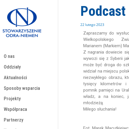
Przejdź
Podcast 
do
treści
22 lutego 2023
Zapraszamy do wysłu
Wielkopolskiego Z
Marianem (Markiem) Ma
Z nagrania dowiecie s
O nas
wywozi się z Syberii ja
może być droga do szko
Oddziały
widział na miejscu polsk
Aktualności
niezwykłego obrazu, kt
tysięcy kilometrów i
Sposoby wsparcia
pomnik pamięci na Ura
władz, a na koniec, j
Projekty
młodzieżą.
Miłego słuchania!
Współpraca
Partnerzy
Fot. Marek Macutkieiwc