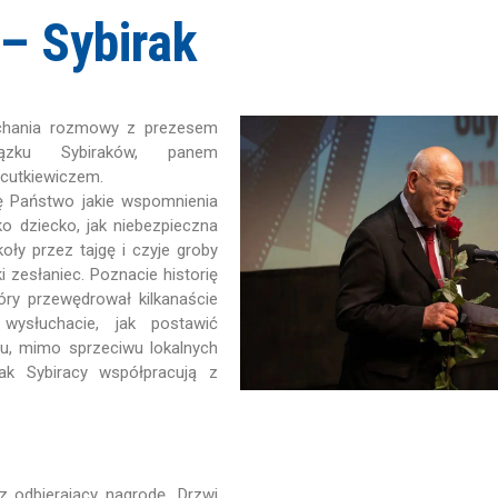
– Sybirak
chania rozmowy z prezesem
wiązku Sybiraków, panem
cutkiewiczem.
ię Państwo jakie wspomnienia
ko dziecko, jak niebezpieczna
ły przez tajgę i czyje groby
i zesłaniec. Poznacie historię
óry przewędrował kilkanaście
 wysłuchacie, jak postawić
lu, mimo sprzeciwu lokalnych
ak Sybiracy współpracują z
z odbierający nagrodę „Drzwi