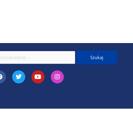
kaj
Facebook
Twitter
Youtube
Instagram
 NIW-CRSO w ramach Programu Rozwoju Organizacji Obywatelskich na lata 2018-2030