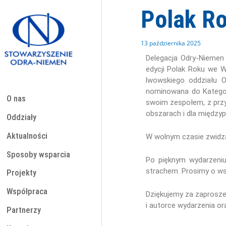
Przejdź
Polak Ro
do
treści
13 października 2025
Delegacja Odry-Niemen 
edycji Polak Roku we 
lwowskiego oddziału 
nominowana do Kategori
O nas
swoim zespołem, z przy
obszarach i dla między
Oddziały
Aktualności
W wolnym czasie zwidzal
Sposoby wsparcia
Po pięknym wydarzeni
strachem. Prosimy o ws
Projekty
Współpraca
Dziękujemy za zaproszen
i autorce wydarzenia or
Partnerzy