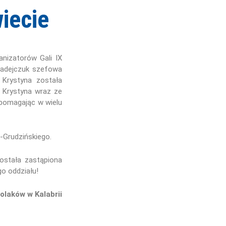
iecie
anizatorów Gali IX
Fadejczuk szefowa
. Krystyna została
. Krystyna wraz ze
 pomagając w wielu
-Grudzińskiego.
ostała zastąpiona
o oddziału!
olaków w Kalabrii