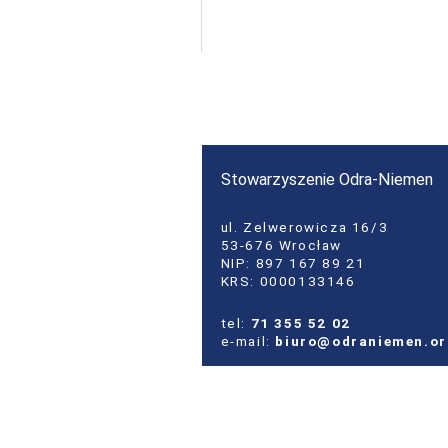
Stowarzyszenie Odra-Niemen
ul. Zelwerowicza 16/3
53-676 Wrocław
NIP: 897 167 89 21
KRS: 0000133146
tel:
71 355 52 02
e-mail:
biuro@odraniemen.o