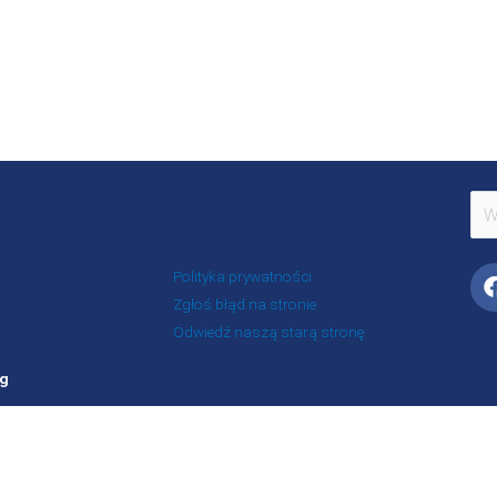
Szu
dla:
Polityka prywatności
Zgłoś błąd na stronie
Odwiedź naszą starą stronę
rg
Portal Stowarzyszenia Odra-Niemen powstał ze środków otrzymanych z