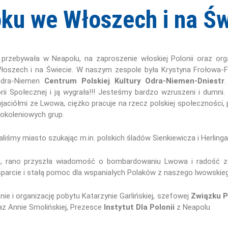
ku we Włoszech i na Św
przebywała w Neapolu, na zaproszenie włoskiej Polonii oraz org
Włoszech i na Świecie. W naszym zespole była Krystyna Frołowa-
Odra-Niemen
Centrum Polskiej Kultury Odra-Niemen-Dniestr
i Społecznej i ją wygrała!!! Jesteśmy bardzo wzruszeni i dumni
jaciółmi ze Lwowa, ciężko pracuje na rzecz polskiej społeczności,
pokoleniowych grup.
iśmy miasto szukając m.in. polskich śladów Sienkiewicza i Herlinga
u, rano przyszła wiadomość o bombardowaniu Lwowa i radość z
parcie i stałą pomoc dla wspaniałych Polaków z naszego lwowskieg
ie i organizację pobytu Katarzynie Garlińskiej, szefowej
Związku P
az Annie Smolińskiej, Prezesce
Instytut Dla Polonii
z Neapolu