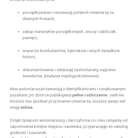
porządkowanie i renowację polskich cmentarzy na
dawnych Kresach,
zakup materiałów porządkowych, zniczy i tabliczek
pamięci,
wsparcie kombatantów, Sybiraków i innych świadków
historii,
dokumentowanie i edukację (wolontariaty, nagrania
świadectw, działania międzypokoleniowe).
Nasi wolontariusze kwestują z identyfikatorami i oznakowanymi
puszkami; po zbiórce publikujemy
pełne rozliczenie
. Jeśli nie
możesz nas spotkać przy bramie cmentarza, możesz wesprzeć
misję
online
.
Dzięki tysiącom wolontariuszy i darczyńców co roku ratujemy od
zapomnienia kolejne miejsca i nazwiska, przywracając im należną
godność i szacunek.