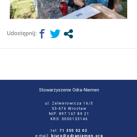
Udostępnij:
Stowarzyszenie Odra-Niemen
ul. Zelwerowicza 16/3
53-676 Wrocław
NIP: 897 167 89 21
KRS: 0000133146
tel:
71 355 52 02
e-mail:
biuro@odraniemen.org