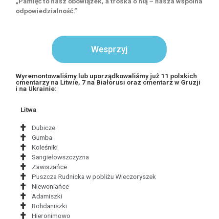
„Pamięć to nasz obowiązek, a troska o nią – nasza wspólna
odpowiedzialność.”
Wesprzyj
Wyremontowaliśmy lub uporządkowaliśmy już 11 polskich
cmentarzy na Litwie, 7 na Białorusi oraz cmentarz w Gruzji
i na Ukrainie:
Litwa
Dubicze
Gumba
Koleśniki
Sangiełowszczyzna
Zawiszańce
Puszcza Rudnicka w pobliżu Wieczoryszek
Niewoniańce
Adamiszki
Bohdaniszki
Hieronimowo