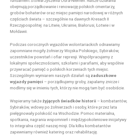
fundament Stowarzyszenia Odra-Niemen. Nasze działania
obejmują porządkowanie i renowację polskich cmentarzy,
grobów bohaterów oraz miejsc pamięci narodowej w różnych
częściach świata – szczególnie na dawnych Kresach II
Rzeczypospolitej: na Litwie, Ukrainie, Białorusi, Łotwie i w
Mołdawii.
Podczas corocznych wyjazdów wolontariackich odnawiamy
zapomniane mogiły żołnierzy Wojska Polskiego, Sybiraków,
uczestników powstań i ofiar represji. Współpracujemy z
lokalnymi społecznościami, szkołami i parafiami, aby wspólnie
przywracać pamięć o polskich korzeniach tych miejsc.
Szczególnym wymiarem naszych działań są
zaduszkowe
wyjazdy pamięci
– porządkujemy groby, zapalamy znicze i
modlimy się w imieniu tych, którzy nie mogą tam być osobiście.
Wspieramy także
żyjących świadków historii
– kombatantów,
Sybiraków, wdowy po żołnierzach i osoby, które przez lata
pielęgnowały polskość na Wschodzie. Pomoc materialna,
spotkania, nagrania wspomnień i międzypokoleniowe inicjatywy
to integralna część naszej misji. Dla kilku kombatantów
zapewniamy również katering oraz rehabilitację.