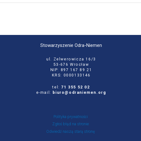
Stowarzyszenie Odra-Niemen
ul. Zelwerowicza 16/3
53-676 Wrocław
NIP: 897 167 89 21
KRS: 0000133146
tel:
71 355 52 02
e-mail:
biuro@odraniemen.org
Polityka prywatności
Zgłoś błąd na stronie
Odwiedź naszą starą stronę