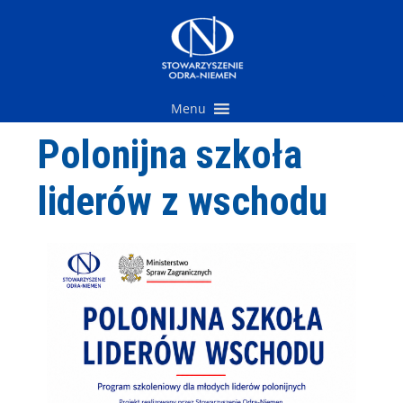
Przejdź
do
treści
Menu
Polonijna szkoła
liderów z wschodu