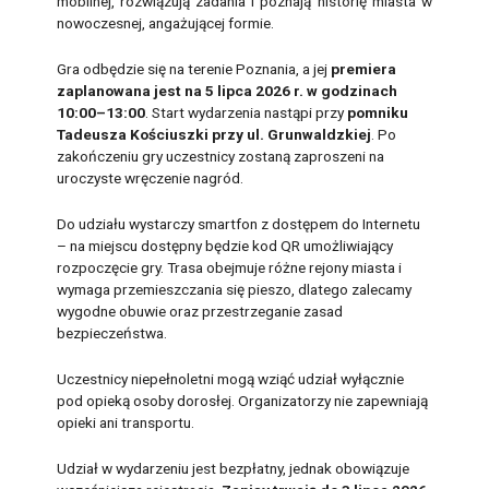
mobilnej, rozwiązują zadania i poznają historię miasta w
nowoczesnej, angażującej formie.
Gra odbędzie się na terenie Poznania, a jej
premiera
zaplanowana jest na 5 lipca 2026 r. w godzinach
10:00–13:00
. Start wydarzenia nastąpi przy
pomniku
Tadeusza Kościuszki przy ul. Grunwaldzkiej
. Po
zakończeniu gry uczestnicy zostaną zaproszeni na
uroczyste wręczenie nagród.
Do udziału wystarczy smartfon z dostępem do Internetu
– na miejscu dostępny będzie kod QR umożliwiający
rozpoczęcie gry. Trasa obejmuje różne rejony miasta i
wymaga przemieszczania się pieszo, dlatego zalecamy
wygodne obuwie oraz przestrzeganie zasad
bezpieczeństwa.
Uczestnicy niepełnoletni mogą wziąć udział wyłącznie
pod opieką osoby dorosłej. Organizatorzy nie zapewniają
opieki ani transportu.
Udział w wydarzeniu jest bezpłatny, jednak obowiązuje