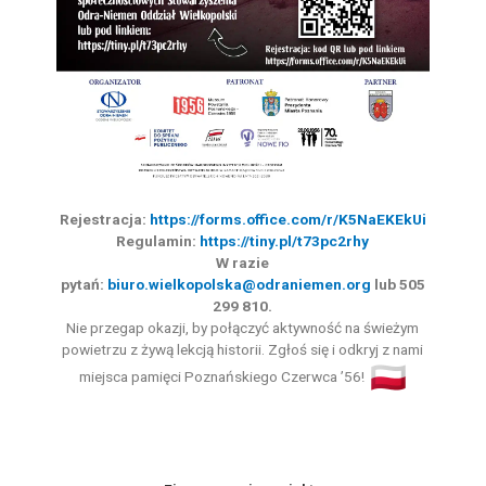
Rejestracja:
https://forms.office.com/r/K5NaEKEkUi
Regulamin:
https://tiny.pl/t73pc2rhy
W razie
pytań:
biuro.wielkopolska@odraniemen.org
lub 505
299 810.
Nie przegap okazji, by połączyć aktywność na świeżym
powietrzu z żywą lekcją historii. Zgłoś się i odkryj z nami
miejsca pamięci Poznańskiego Czerwca ’56!