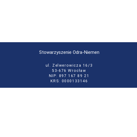
Stowarzyszenie Odra-Niemen
ul. Zelwerowicza 16/3
53-676 Wrocław
NIP: 897 167 89 21
KRS: 0000133146
tel:
71 355 52 02
e-mail:
biuro@odraniemen.org
Polityka prywatności
Zgłoś błąd na stronie
Odwiedź naszą starą stronę