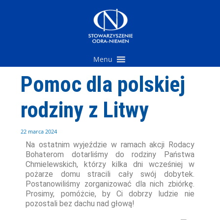
Przejdź
do
treści
Menu
Pomoc dla polskiej
rodziny z Litwy
22 marca 2024
Na ostatnim wyjeździe w ramach akcji Rodacy
Bohaterom dotarliśmy do rodziny Państwa
Chmielewskich, którzy kilka dni wcześniej w
pożarze domu stracili cały swój dobytek.
Postanowiliśmy zorganizować dla nich zbiórkę.
Prosimy, pomóżcie, by Ci dobrzy ludzie nie
pozostali bez dachu nad głową!