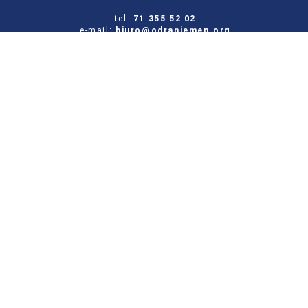
tel:
71 355 52 02
e-mail:
biuro@odraniemen.org
Polityka prywatności
Zgłoś błąd na stronie
Odwiedź naszą starą stronę
Szukaj
dla:
Facebook
Twitter
Youtube
Instagram
Portal Stowarzyszenia Odra-Niemen powstał ze środków otrzymanych z NIW-CRSO w
ramach Programu Rozwoju Organizacji Obywatelskich na lata 2018-2030