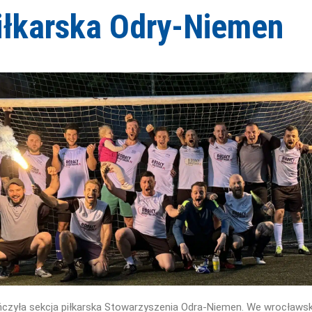
iłkarska Odry-Niemen
zyła sekcja piłkarska Stowarzyszenia Odra-Niemen. We wrocławski