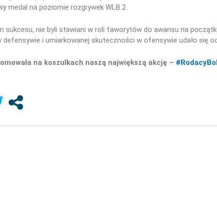
wy medal na poziomie rozgrywek WLB 2.
 sukcesu, nie byli stawiani w roli faworytów do awansu na początk
 w defensywie i umiarkowanej skuteczności w ofensywie udało się o
romowała na koszulkach naszą największą akcję –
#RodacyBo