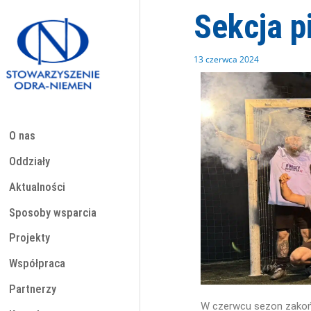
Przejdź
Sekcja p
do
treści
13 czerwca 2024
O nas
Oddziały
Aktualności
Sposoby wsparcia
Projekty
Współpraca
Partnerzy
W czerwcu sezon zakońc