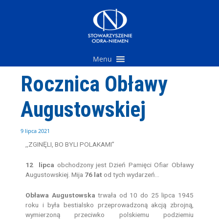
Przejdź
do
treści
Menu
Rocznica Obławy
Augustowskiej
9 lipca 2021
,,ZGINĘLI, BO BYLI POLAKAMI”
12 lipca
obchodzony jest Dzień Pamięci Ofiar Obławy
Augustowskiej. Mija
76 lat
od tych wydarzeń…
Obława Augustowska
trwała od 10 do 25 lipca 1945
roku i była bestialsko przeprowadzoną akcją zbrojną,
wymierzoną przeciwko polskiemu podziemiu