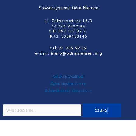
Stowarzyszenie Odra-Niemen
ul. Zelwerowicza 16/3
53-676 Wrocław
NIP: 897 167 89 21
KRS: 0000133146
tel:
71 355 52 02
e-mail:
biuro@odraniemen.org
Polityka prywatności
Zgłoś błąd na stronie
Odwiedź naszą starą stronę
Szukaj
dla:
Facebook
Twitter
Youtube
Instagram