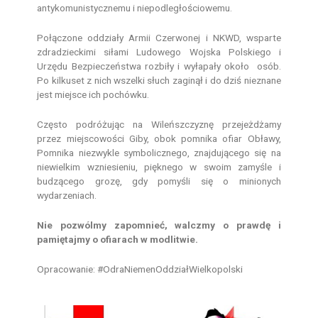
antykomunistycznemu i niepodległościowemu.
Połączone oddziały Armii Czerwonej i NKWD, wsparte
zdradzieckimi siłami Ludowego Wojska Polskiego i
Urzędu Bezpieczeństwa rozbiły i wyłapały około osób.
Po kilkuset z nich wszelki słuch zaginął i do dziś nieznane
jest miejsce ich pochówku.
Często podróżując na Wileńszczyznę przejeżdżamy
przez miejscowości Giby, obok pomnika ofiar Obławy,
Pomnika niezwykle symbolicznego, znajdującego się na
niewielkim wzniesieniu, pięknego w swoim zamyśle i
budzącego grozę, gdy pomyśli się o minionych
wydarzeniach.
Nie pozwólmy zapomnieć, walczmy o prawdę i
pamiętajmy o ofiarach w modlitwie.
Opracowanie: #OdraNiemenOddziałWielkopolski