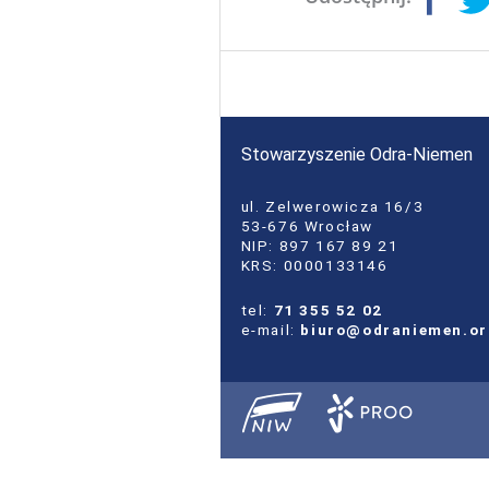
Stowarzyszenie Odra-Niemen
ul. Zelwerowicza 16/3
53-676 Wrocław
NIP: 897 167 89 21
KRS: 0000133146
tel:
71 355 52 02
e-mail:
biuro@odraniemen.o