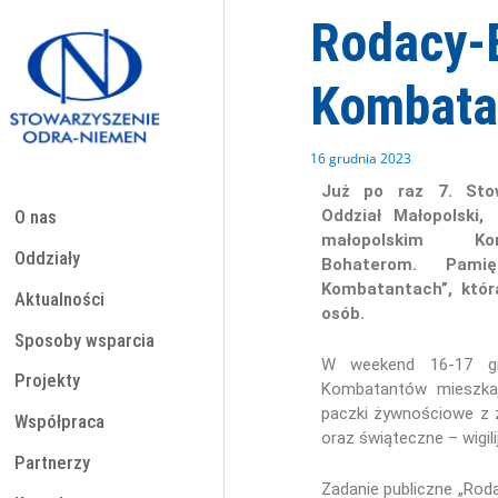
Przejdź
Rodacy-
do
treści
Kombata
16 grudnia 2023
Już po raz 7. Sto
Oddział Małopolski,
O nas
małopolskim Ko
Oddziały
Bohaterom. Pami
Kombatantach”, któ
Aktualności
osób.
Sposoby wsparcia
W weekend 16-17 g
Projekty
Kombatantów mieszkaj
paczki żywnościowe z 
Współpraca
oraz świąteczne – wigilij
Partnerzy
Zadanie publiczne „Ro