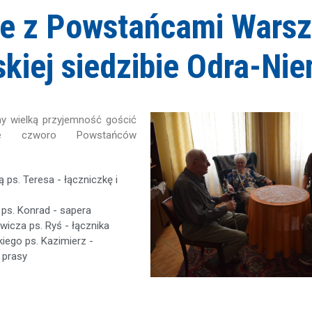
ie z Powstańcami Wars
kiej siedzibie Odra-Ni
my wielką przyjemność gościć
e czworo Powstańców
s. Teresa - łączniczkę i
 ps. Konrad - sapera
icza ps. Ryś - łącznika
iego ps. Kazimierz -
a prasy