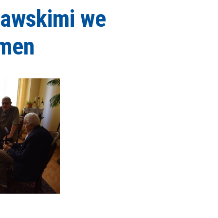
zawskimi we
emen