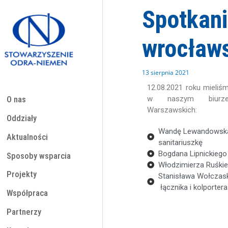
Przejdź
Spotkan
do
treści
wrocławs
13 sierpnia 2021
12.08.2021 roku mieliś
w naszym biurz
O nas
Warszawskich:
Oddziały
Wandę Lewandowską p
Aktualności
sanitariuszkę
Bogdana Lipnickiego
Sposoby wsparcia
Włodzimierza Ruśkiew
Projekty
Stanisława Wołczask
łącznika i kolporter
Współpraca
Partnerzy