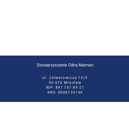
Stowarzyszenie Odra-Niemen
ul. Zelwerowicza 16/3
53-676 Wrocław
NIP: 897 167 89 21
KRS: 0000133146
tel:
71 355 52 02
e-mail:
biuro@odraniemen.org