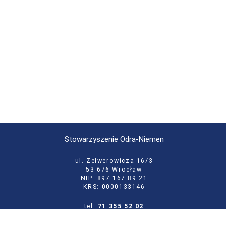
Stowarzyszenie Odra-Niemen
ul. Zelwerowicza 16/3
53-676 Wrocław
NIP: 897 167 89 21
KRS: 0000133146
tel:
71 355 52 02
e-mail:
biuro@odraniemen.org