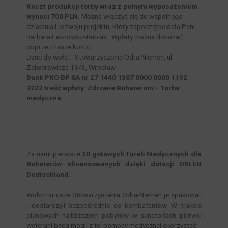
Koszt produkcji torby wraz z pełnym wyposażeniem
wynosi 700 PLN.
Można włączyć się do wspólnego
działania i rozwoju projektu, który zapoczątkowała Pani
Barbara Leonowicz-Babiak. Wpłaty można dokonać
poprzez nasze konto:
Dane do wpłat: Stowarzyszenie Odra-Niemen, ul.
Zelwerowicza 16/3, Wrocław
Bank PKO BP SA nr 27 1440 1387 0000 0000 1132
7222 treść wpłaty: Zdrowie Bohaterom – Torba
medyczna
Za nami pierwsze
20 gotowych Toreb Medycznych dla
Bohaterów sfinansowanych dzięki dotacji ORLEN
Deutschland.
Wolontariusze Stowarzyszenia Odra-Niemen je spakowali
i dostarczyli bezpośrednio do kombatantów. W trakcie
planowych najbliższych pobytów w sanatoriach pierwsi
weterani będą mogli z tej pomocy medycznej skorzystać.