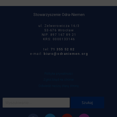
Stowarzyszenie Odra-Niemen
ul. Zelwerowicza 16/3
53-676 Wrocław
NIP: 897 167 89 21
KRS: 0000133146
tel:
71 355 52 02
e-mail:
biuro@odraniemen.org
Polityka prywatności
Zgłoś błąd na stronie
Odwiedź naszą starą stronę
Szukaj
dla:
Facebook
Twitter
Youtube
Instagram