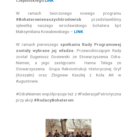
Cieplińskiego
LINK
W ramach tworzonego nowego programu
#Bohaterowienaszychśrodowisk
przedstawiliśmy
sylwetkę naszego wrocławskiego bohatera kpt
Maksymiliana Kowalewskiego –
LINK
W ramach pierwszego
spotkania Rady Programowej
zostały wybrane jej władze.
Przewodniczącym Rady
został Eugeniusz Gosiewski ze Stowarzyszenia Odra-
Niemen, a jego zastępcami Hanna Telega ze
Stowarzyszenia
Grupa Rekonstrukcji Historycznej Gryf
(Koszalin) oraz Zbigniew Kaszlej z Koła AK w
Augustowie.
#OdraNiemen współpracuje też z #FederacjaPatriotyczna
przy akcji
#RodacyBohaterom