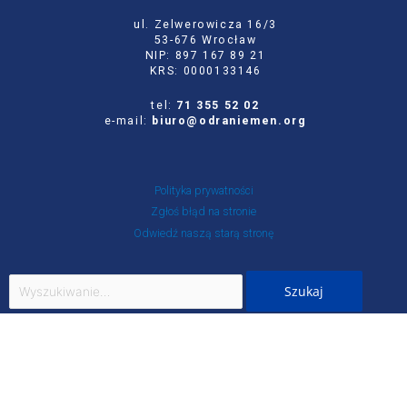
ul. Zelwerowicza 16/3
53-676 Wrocław
NIP: 897 167 89 21
KRS: 0000133146
tel:
71 355 52 02
e-mail:
biuro@odraniemen.org
Polityka prywatności
Zgłoś błąd na stronie
Odwiedź naszą starą stronę
Szukaj
dla:
Facebook
Twitter
Youtube
Instagram