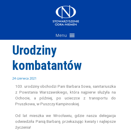
Przejdź
do
treści
Menu
Urodziny
kombatantów
24 czerwca 2021
103. urodziny obchodzi Pani Barbara Sowa, sanitariuszka
z Powstania Warszawskiego, która najpierw służyła na
Ochocie, a później, po ucieczce z transportu do
Pruszkowa, w Puszczy Kampinoskiej.
Od lat mieszka we Wrocławiu, gdzie nasza delegacja
odwiedziła Panią Barbarę, przekazując kwiaty i najlepsze
życzenia!