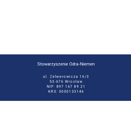
Stowarzyszenie Odra-Niemen
ul. Zelwerowicza 16/3
53-676 Wrocław
NIP: 897 167 89 21
KRS: 0000133146
tel:
71 355 52 02
e-mail:
biuro@odraniemen.org
Polityka prywatności