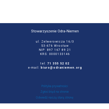
Stowarzyszenie Odra-Niemen
ul. Zelwerowicza 16/3
53-676 Wrocław
NIP: 897 167 89 21
KRS: 0000133146
tel:
71 355 52 02
e-mail:
biuro@odraniemen.org
Polityka prywatności
Zgłoś błąd na stronie
Odwiedź naszą starą stronę