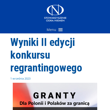
Przejdź
do
treści
Menu
Wyniki II edycji
konkursu
regrantingowego
1 września 2023