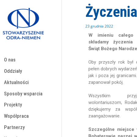
Przejdź
Życzenia
do
treści
23 grudnia 2022
W imieniu całego 
składamy życzenia 
Świąt Bożego Narodze
O nas
Oby przyszły rok był 
pełen dobrych wydarzeń
Oddziały
jak i poza jej granicam
Aktualności
zapanował pokój.
Sposoby wsparcia
Wszystkim przyj
wolontariuszom, Roda
Projekty
dziękujemy za współp
zaangażowanie.
Współpraca
Partnerzy
Szczególne miejsce 
Bohaterowie naszej w