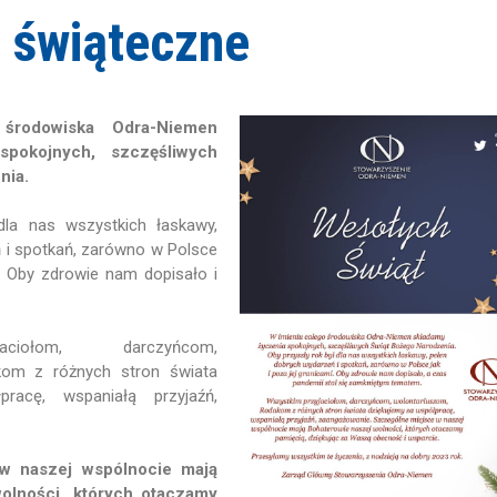
 świąteczne
środowiska Odra-Niemen
spokojnych, szczęśliwych
nia.
dla nas wszystkich łaskawy,
 i spotkań, zarówno w Polsce
i. Oby zdrowie nam dopisało i
aciołom, darczyńcom,
kom z różnych stron świata
racę, wspaniałą przyjaźń,
w naszej wspólnocie mają
olności, których otaczamy