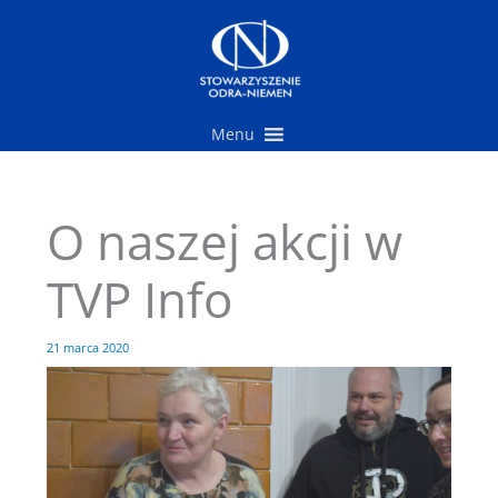
Przejdź
do
treści
Menu
O naszej akcji w
TVP Info
21 marca 2020