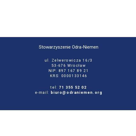
Stowarzyszenie Odra-Niemen
ul. Zelwerowicza 16/3
53-676 Wrocław
NIP: 897 167 89 21
KRS: 0000133146
tel:
71 355 52 02
e-mail:
biuro@odraniemen.org
Polityka prywatności
Zgłoś błąd na stronie
Odwiedź naszą starą stronę