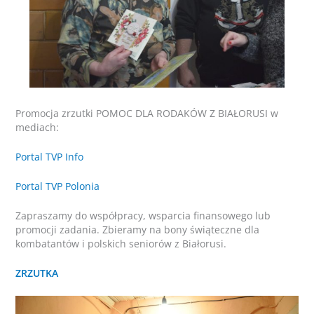
Promocja zrzutki POMOC DLA RODAKÓW Z BIAŁORUSI w
mediach:
Portal TVP Info
Portal TVP Polonia
Zapraszamy do współpracy, wsparcia finansowego lub
promocji zadania. Zbieramy na bony świąteczne dla
kombatantów i polskich seniorów z Białorusi.
ZRZUTKA