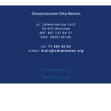
Stowarzyszenie Odra-Niemen
ul. Zelwerowicza 16/3
53-676 Wrocław
NIP: 897 167 89 21
KRS: 0000133146
tel:
71 355 52 02
e-mail:
biuro@odraniemen.org
Polityka prywatności
Zgłoś błąd na stronie
Odwiedź naszą starą stronę
Szukaj
dla: