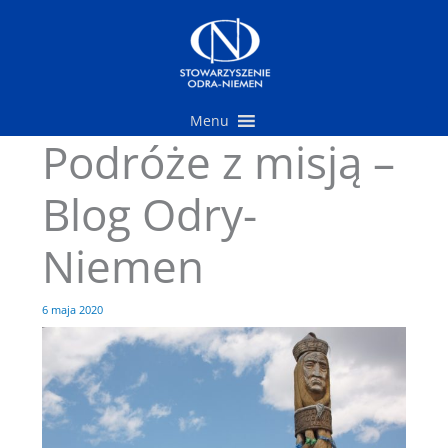
Przejdź
do
treści
Menu
Podróże z misją –
Blog Odry-
Niemen
6 maja 2020