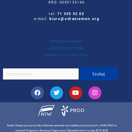
KRS: 0000133146
tel:
71 355 52 02
e-mail:
biuro@odraniemen.org
Polityka prywatności
Zgłoś błąd na stronie
Odwiedź naszą starą stronę
Szukaj
dla:
Facebook
Twitter
Youtube
Instagram
Portal Stowarzyszenia Odra-Niemen powstał ze środków otrzymanych z NIW-CRSO w
ramach Programu Rozwoju Organizacji Obywatelskich na lata 2018-2030