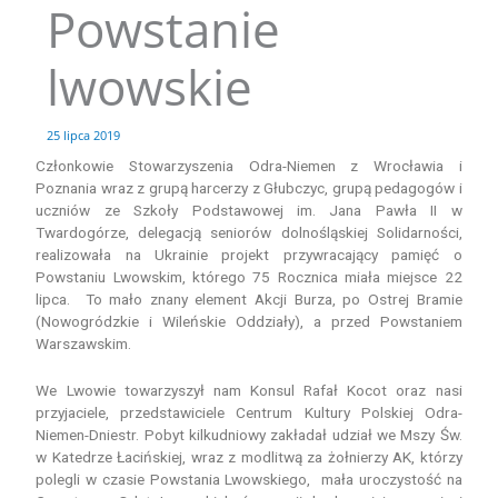
Powstanie
Przejdź
do
treści
lwowskie
25 lipca 2019
Członkowie Stowarzyszenia Odra-Niemen z Wrocławia i
Poznania wraz z grupą harcerzy z Głubczyc, grupą pedagogów i
uczniów ze Szkoły Podstawowej im. Jana Pawła II w
Twardogórze, delegacją seniorów dolnośląskiej Solidarności,
realizowała na Ukrainie projekt przywracający pamięć o
Powstaniu Lwowskim, którego 75 Rocznica miała miejsce 22
lipca. To mało znany element Akcji Burza, po Ostrej Bramie
(Nowogródzkie i Wileńskie Oddziały), a przed Powstaniem
Warszawskim.
We Lwowie towarzyszył nam Konsul Rafał Kocot oraz nasi
przyjaciele, przedstawiciele Centrum Kultury Polskiej Odra-
Niemen-Dniestr. Pobyt kilkudniowy zakładał udział we Mszy Św.
w Katedrze Łacińskiej, wraz z modlitwą za żołnierzy AK, którzy
polegli w czasie Powstania Lwowskiego, mała uroczystość na