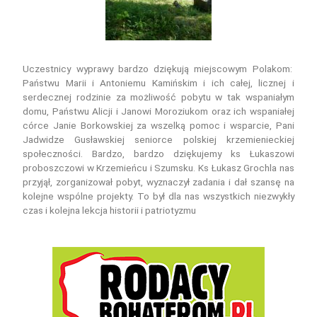
Uczestnicy wyprawy bardzo dziękują miejscowym Polakom:
Państwu Marii i Antoniemu Kamińskim i ich całej, licznej i
serdecznej rodzinie za możliwość pobytu w tak wspaniałym
domu, Państwu Alicji i Janowi Moroziukom oraz ich wspaniałej
córce Janie Borkowskiej za wszelką pomoc i wsparcie, Pani
Jadwidze Gusławskiej seniorce polskiej krzemienieckiej
społeczności. Bardzo, bardzo dziękujemy ks Łukaszowi
proboszczowi w Krzemieńcu i Szumsku. Ks Łukasz Grochla nas
przyjął, zorganizował pobyt, wyznaczył zadania i dał szansę na
kolejne wspólne projekty. To był dla nas wszystkich niezwykły
czas i kolejna lekcja historii i patriotyzmu