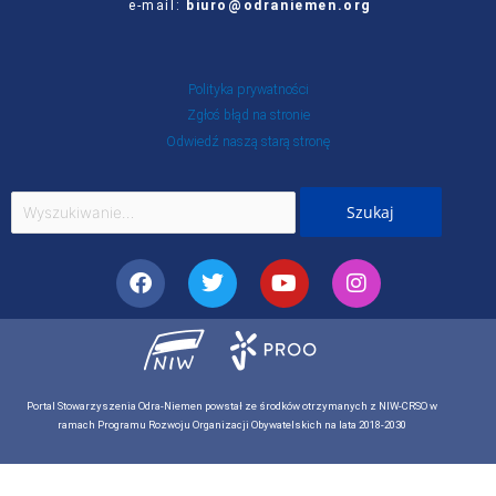
e-mail:
biuro@odraniemen.org
Polityka prywatności
Zgłoś błąd na stronie
Odwiedź naszą starą stronę
Szukaj
dla:
Facebook
Twitter
Youtube
Instagram
Portal Stowarzyszenia Odra-Niemen powstał ze środków otrzymanych z NIW-CRSO w
ramach Programu Rozwoju Organizacji Obywatelskich na lata 2018-2030