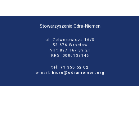
Stowarzyszenie Odra-Niemen
ul. Zelwerowicza 16/3
53-676 Wrocław
NIP: 897 167 89 21
KRS: 0000133146
tel:
71 355 52 02
e-mail:
biuro@odraniemen.org
Polityka prywatności
Zgłoś błąd na stronie
Odwiedź naszą starą stronę
Szukaj
dla: