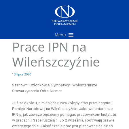
Przejdź
do
treści
Menu
Prace IPN na
Wileńszczyźnie
13 lipca 2020
Szanowni Członkowie, Sympatycy i Wolontariusze
Stowarzyszenia Odra-Niemen
Już za około 1,5 miesiąca rusza kolejny etap prac Instytutu
Pamięci Narodowej na Wileńszczyźnie. Jako wolontariusze
IPN-u, jak zawsze będziemy pomagać pracownikom Instytutu
w pracach. Prace ruszają 1 lub 2 września, i potrwają prawie
cztery tygodnie. Zakończenie prac jest planowane na dzień