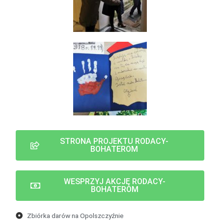
STRONA PROJEKTU RODACY-
BOHATEROM
WESPRZYJ AKCJĘ RODACY-
BOHATEROM
Zbiórka darów na Opolszczyźnie