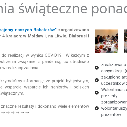
ia świąteczne pona
najemy naszych Bohaterów”
zorganizowano
 krajach: w Mołdawii, na Litwie, Białorusi i
zy do realizacji w wyniku COVID19. W każdym z
strzenia związane z pandemią, co utrudniało
zrealizowano
 w realizacji zadania.
danym kraju (n
zakupiono art
zymaliśmy informację, że projekt był jedynym,
uczestników 
że wsparcie wsparcie ich seniorów i polskich
Wolontariusze
dświątecznym.
prezenty
zorganizowany
 znaczne rezultaty i dokonano wiele elementów
wolontariusz
 ⇒ ⇒ ⇒ ⇒ ⇒ ⇒
prezentów