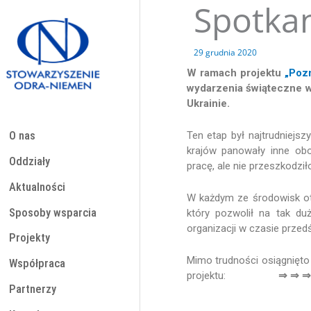
Spotkan
Przejdź
do
treści
29 grudnia 2020
W ramach projektu
„Poz
wydarzenia świąteczne w 4
Ukrainie.
Ten etap był najtrudniejs
O nas
krajów panowały inne obo
Oddziały
pracę, ale nie przeszkodziło
Aktualności
W każdym ze środowisk otr
Sposoby wsparcia
który pozwolił na tak du
organizacji w czasie prze
Projekty
Mimo trudności osiągnięto
Współpraca
projektu:
⇒ ⇒ ⇒
Partnerzy