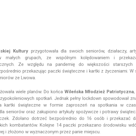
skiej Kultury
przygotowała dla swoich seniorów, działaczy, ar
w małych grupach, ze wspólnym kolędowaniem i przekaz
ecznych. Ze względu na pandemię do większości starszych 
zpośrednio przekazując paczki świąteczne i kartki z życzeniami. W
eniorów ze Lwowa.
yżowała wiele planów. Do końca
Wileńska Młodzież Patriotyczna
,
iędzypokoleniowych spotkań. Jednak pełny lockdown spowodował z
ła kartki świąteczne w formie zaproszeń na spotkania w czas
dla seniorów oraz zakupiono artykuły spożywcze i potrawy świątec
czek. Zdołano dotrzeć bezpośrednio do 16 osób i przekazać d
kich kombatantów. Kolejne 14 paczki przekazano środowisku w
ej i złożono w wyznaczonym przez panie miejscu.