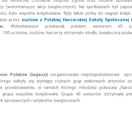
e dla seniorów, członków zespołu Zgoda oraz osobne spotkani
zy (wolontariusze akcji świątecznych). Na spotkaniach był zape
ości, było wspólne kolędowanie. Były także próby do nagrań kolęd
akże przez
zuchów z Polskiej Harcerskiej Szkoły Społecznej i
u.
Wolontariusze przekazali polskim seniorom 60 p
 100 uczniów, zuchów, harcerzy otrzymało słodki, świąteczny poda
enie Polaków Gagauzji
zorganizowało międzypokoleniowe spot
órego odbyły się występy różnych grup wiekowych artystów ze
że przedstawienie, w ramach którego młodzież pokazała „Naro
ła grupa wspólnie kolędowała. Grupa 40 seniorów otrzymała pr
k spożywczych i artykułów świątecznych.