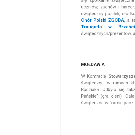
się spotkanie świąteczn
uczniów, zuchów i harcer
świąteczny posiłek, słodk
Chór Polski ZGODA,
a t
Traugutta w Brześci
świątecznych/prezentów, a
MOŁDAWIA
W Komracie
Stowarzysz
świąteczne, w ramach kt
Budziaka. Odbyło się tak
Pańskie” (gra cieni). Ca
świąteczne w formie pacze