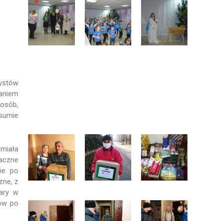
tystów
aniem
osób,
 sumie
 miała
naczne
ie po
zne, z
ary w
dów po