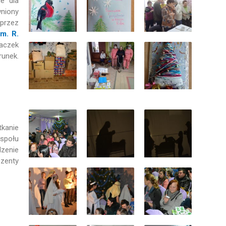
e dla
wniony
 przez
m. R.
aczek
runek.
kanie
społu
dzenie
ezenty