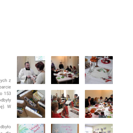
nych z
parcie
no 153
odbyły
ię). W
Odbyło