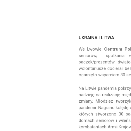
UKRAINA I LITWA
We Lwowie
Centrum Pol
seniorów, spotkania 
paczek/prezentów świąt
wolontariusze docierali be
ogarnięto wsparciem 30 s
Na Litwie pandemia pokrz
nadzieję na realizację m
zmiany. Młodzież tworzy
pandemii. Nagrano kolędę 
których stworzono 30 pa
domach seniorów i wileńs
kombatantach Armii Krajow