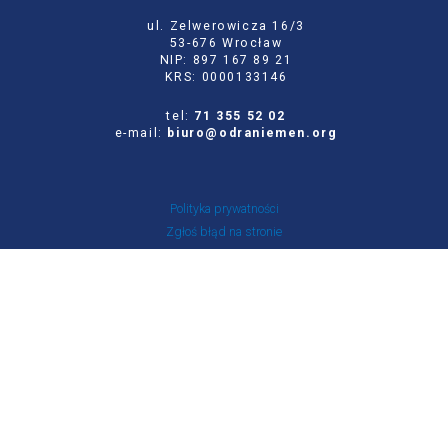
ul. Zelwerowicza 16/3
53-676 Wrocław
NIP: 897 167 89 21
KRS: 0000133146
tel:
71 355 52 02
e-mail:
biuro@odraniemen.org
Polityka prywatności
Zgłoś błąd na stronie
Odwiedź naszą starą stronę
Szukaj
dla:
Facebook
Twitter
Youtube
Instagram