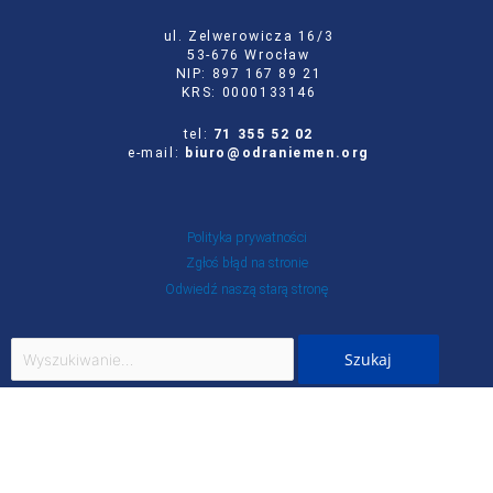
ul. Zelwerowicza 16/3
53-676 Wrocław
NIP: 897 167 89 21
KRS: 0000133146
tel:
71 355 52 02
e-mail:
biuro@odraniemen.org
Polityka prywatności
Zgłoś błąd na stronie
Odwiedź naszą starą stronę
Szukaj
dla:
Facebook
Twitter
Youtube
Instagram