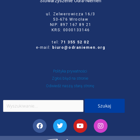
Stowarzyszenie Odra-Niemen
ul. Zelwerowicza 16/3
53-676 Wrocław
NIP: 897 167 89 21
KRS: 0000133146
tel:
71 355 52 02
e-mail:
biuro@odraniemen.org
Polityka prywatności
Zgłoś błąd na stronie
Odwiedź naszą starą stronę
Szukaj
dla:
Facebook
Twitter
Youtube
Instagram