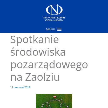
Przejdź
do
treści
Menu
Spotkanie
środowiska
pozarządowego
na Zaolziu
11 czerwca 2019