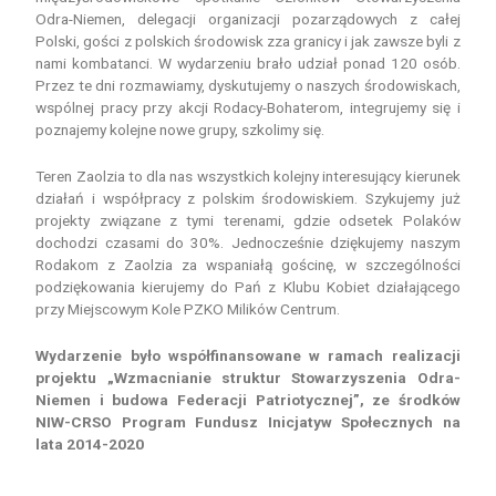
Odra-Niemen, delegacji organizacji pozarządowych z całej
Polski, gości z polskich środowisk zza granicy i jak zawsze byli z
nami kombatanci. W wydarzeniu brało udział ponad 120 osób.
Przez te dni rozmawiamy, dyskutujemy o naszych środowiskach,
wspólnej pracy przy akcji Rodacy-Bohaterom, integrujemy się i
poznajemy kolejne nowe grupy, szkolimy się.
Teren Zaolzia to dla nas wszystkich kolejny interesujący kierunek
działań i współpracy z polskim środowiskiem. Szykujemy już
projekty związane z tymi teren
ami, gdzie odsetek Polaków
dochodzi czasami do 30%. Jednocześnie dziękujemy naszym
Rodakom z Zaolzia za wspaniałą gościnę, w szczególności
podziękowania kierujemy do Pań z Klubu Kobiet działającego
przy Miejscowym Kole PZKO Milików Centrum.
Wydarzenie było współfinansowane w ramach realizacji
projektu „Wzmacnianie struktur Stowarzyszenia Odra-
Niemen i budowa Federacji Patriotycznej”, ze środków
NIW-CRSO Program Fundusz Inicjatyw Społecznych na
lata 2014-2020