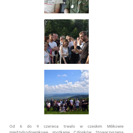
Od 6 do 9 czerwca trwało w czeskim Milikowie
międzyśrodowiskowe spotkanie Członków Stowarzyszenia