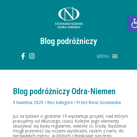
Przejdź
do
treści
O
Blog podróżniczy
MENU
Blog podróżniczy Odra-Niemen
9 kwietnia 2020
/
Bez kategorii
/ Przez
Ilona Gosiewska
Już za tydzień o godzinie 19 wystartuje projekt, nad którym
pracujemy od dłuższego czasu. Kolejne jego elementy
ukazywać się będą regularnie, właśnie co środę. Będziecie
mogli przenieść się oczami wyobraźni, razem z nami, do
niezwykłych miejsc, w których członkowie naszego