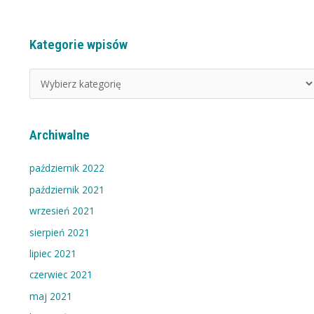
Kategorie wpisów
K
a
t
e
g
Archiwalne
o
r
październik 2022
i
październik 2021
e
wrzesień 2021
w
sierpień 2021
p
i
lipiec 2021
s
czerwiec 2021
ó
maj 2021
w